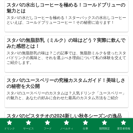
スタバの水出しコーヒーを極める！コールドブリューの
魅力とは
スタバの水だしコーヒーを極める！スターバックスの水出しコーヒー
といえば、コールドブリューコーヒー！その秘密に迫ります！
スタバの無脂肪乳（ミルク）の味はどう？実際に飲んで
みた感想とは！
スタバの無脂肪乳の味は？この記事では、無脂肪ミルクを使ったスタ
バドリンクの風味と、それを選ぶべき理由について私の体験を交えて
ご紹介します。
スタバのユースベリーの究極カスタムガイド！美味しさ
の秘密を大公開
スタバのユースベリーのカスタムは？人気ドリンク「ユースベリー」
の魅力と、あなたの好みに合わせた最高のカスタム方法をご紹介
スタバのピスタチオの2024新しい秋冬シーズンの逸品
予想
スタバのピスタチオで2024年のフレーバーの新作を予想！2023年の
ドリンク
サービス
フード
ノベルティ
仕事
期間限定
運営者情報