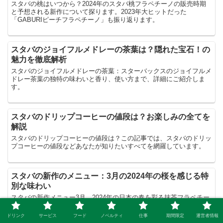
スタバの桃はいつから？2024年のスタバ桃フラペチーノの販売時期
と予想される新作について探ります。2023年大ヒットだった
「GABURIピーチフラペチーノ」も振り返ります。
スタバのジョイフルメドレーの茶葉は？隠れた宝石！の
魅力を徹底解析
スタバのジョイフルメドレーの茶葉：スターバックスのジョイフルメ
ドレー茶葉の独特の味わいと香り、使い方まで、詳細にご紹介しま
す。
スタバのドリップコーヒーの値段は？お楽しみの全てを
解説
スタバのドリップコーヒーの値段は？この記事では、スタバのドリッ
プコーヒーの値段などあなたが知りたいすべてを網羅しています。
スタバの新作のメニュー：3月の2024年の桜を感じる特
別な味わい
スタバの新作メニュー3月、2024年の日本の春を彩る抹茶フラペチー
ノ®やブロンドラテ、そして特別なスイーツやグッズを紹介します。
ドリンク
サービス
フード
ノベルティ
仕事
期間限定
運営者情報