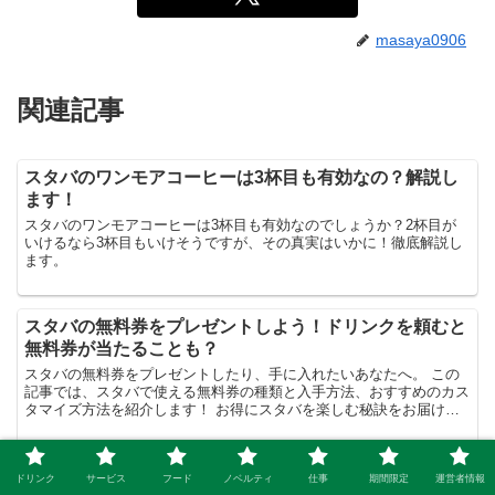
masaya0906
関連記事
スタバのワンモアコーヒーは3杯目も有効なの？解説し
ます！
スタバのワンモアコーヒーは3杯目も有効なのでしょうか？2杯目が
いけるなら3杯目もいけそうですが、その真実はいかに！徹底解説し
ます。
スタバの無料券をプレゼントしよう！ドリンクを頼むと
無料券が当たることも？
スタバの無料券をプレゼントしたり、手に入れたいあなたへ。 この
記事では、スタバで使える無料券の種類と入手方法、おすすめのカス
タマイズ方法を紹介します！ お得にスタバを楽しむ秘訣をお届けし
ます。 スタバ無料券をプレゼントしたい！種類とその特徴...
スタバのプラスチックストローをもらう方法！環境に優
ドリンク
サービス
フード
ノベルティ
仕事
期間限定
運営者情報