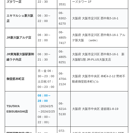
ズタワー店
22：30
ーズタワー 1F
3531
06-
エキマルシェ新大阪
06：30～
6302-
大阪府 大阪市淀川区 西中島5-16-1
店
22：00
6270
06-
06：30～
大阪府 大阪市淀川区 西中島5-16-1 アル
JR新大阪アルデ店
4805-
22：00
デ新大阪 （arde）
7417
06-
JR東海新大阪駅新幹
06：30～
大阪府 大阪市淀川区 西中島5-16-1 新
4805-
線ラチ内店
21：30
大阪駅1階 JR-PLUS大阪支店
8251
月～金 06：
06-
30～23：00
大阪府 大阪市中央区 本町4-2-12 野村不
御堂筋本町店
4704-
土日祝 07：
動産御堂筋本町ビル
2124
00～23：00
08：00～
28：00
06-
TSUTAYA
（2024/2/5
6214-
大阪府 大阪市中央区 道頓堀1-8-19
EBISUBASHI店
～2024/2/25
5130
08：00～
22：00）
072-