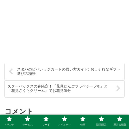
スタバのビバレッジカードの買い方ガイド: おしゃれなギフト
選びの秘訣
スターバックスの春限定！『花見だんごフラペチーノ®』と
『花見さくらクリーム』でお花見気分
コメント
ドリンク
サービス
フード
ノベルティ
仕事
期間限定
運営者情報