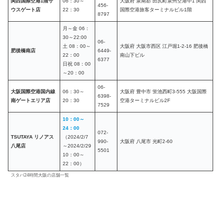
関西国際空港1階サ
06：30～
大阪府 泉南郡 田尻町泉州空港中1 関西
456-
ウスゲート店
22：30
国際空港旅客ターミナルビル1階
8797
月～金 06：
30～22:00
06-
土 08：00～
大阪府 大阪市西区 江戸堀1-2-16 肥後橋
肥後橋南店
6449-
22：00
南山下ビル
6377
日祝 08：00
～20：00
06-
大阪国際空港国内線
06：30～
大阪府 豊中市 蛍池西町3-555 大阪国際
6398-
南ゲートエリア店
20：30
空港ターミナルビル2F
7529
10：00～
24：00
072-
TSUTAYA リノアス
（2024/2/7
990-
大阪府 八尾市 光町2-60
八尾店
～2024/2/29
5501
10：00～
22：00）
スタバ24時間大阪の店舗一覧